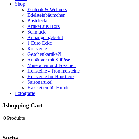
Shop
Esoterik & Wellness
Edelsteinbäumchen
Bastelecke
Artikel aus Holz
Schmuck
Anhänger gebohrt
1 Euro Ecke
Rohsteine
Geschenkartike?l
Anhänger mit Stiftöse
Mineralien und Fossilien
Heilsteine - Trommelsteine
Heilsteine für Haustiere
Saisonartikel
Halsketten für Hunde
Fotografie
Jshopping Cart
0
Produkte
Suche