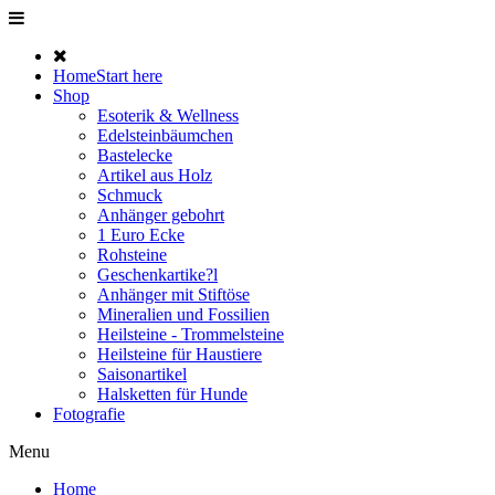
Home
Start here
Shop
Esoterik & Wellness
Edelsteinbäumchen
Bastelecke
Artikel aus Holz
Schmuck
Anhänger gebohrt
1 Euro Ecke
Rohsteine
Geschenkartike?l
Anhänger mit Stiftöse
Mineralien und Fossilien
Heilsteine - Trommelsteine
Heilsteine für Haustiere
Saisonartikel
Halsketten für Hunde
Fotografie
Menu
Home