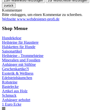
Kommentare
Bitte einloggen, um einen Kommentar zu schreiben.
Webseite www.webdesigner-profi.de
Shop Menue
Hundekekse
Heilsteine für Haustiere
Halsketten für Hunde
Saisonartikel
Heilsteine - Trommelsteine
Mineralien und Fossilien
Anhänger mit Stiftöse
Geschenkartike?l
Esoterik & Wellness
Edelsteinbäumchen
Rohsteine
Bastelecke
Artikel aus Holz
Schmuck
Anhänger gebohrt
1 Euro Ecke