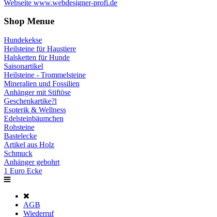
Webseite www.webdesigner-profi.de
Shop Menue
Hundekekse
Heilsteine für Haustiere
Halsketten für Hunde
Saisonartikel
Heilsteine - Trommelsteine
Mineralien und Fossilien
Anhänger mit Stiftöse
Geschenkartike?l
Esoterik & Wellness
Edelsteinbäumchen
Rohsteine
Bastelecke
Artikel aus Holz
Schmuck
Anhänger gebohrt
1 Euro Ecke
AGB
Wiederruf