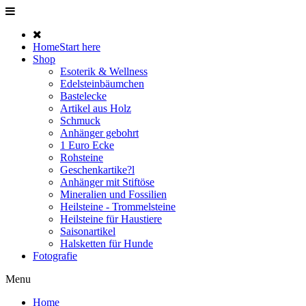
Home
Start here
Shop
Esoterik & Wellness
Edelsteinbäumchen
Bastelecke
Artikel aus Holz
Schmuck
Anhänger gebohrt
1 Euro Ecke
Rohsteine
Geschenkartike?l
Anhänger mit Stiftöse
Mineralien und Fossilien
Heilsteine - Trommelsteine
Heilsteine für Haustiere
Saisonartikel
Halsketten für Hunde
Fotografie
Menu
Home