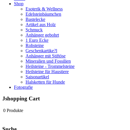
Shop
Esoterik & Wellness
Edelsteinbäumchen
Bastelecke
Artikel aus Holz
Schmuck
Anhänger gebohrt
1 Euro Ecke
Rohsteine
Geschenkartike?l
Anhänger mit Stiftöse
Mineralien und Fossilien
Heilsteine - Trommelsteine
Heilsteine für Haustiere
Saisonartikel
Halsketten für Hunde
Fotografie
Jshopping Cart
0
Produkte
Suche