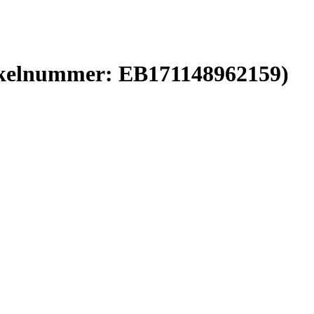
ikelnummer:
EB171148962159
)