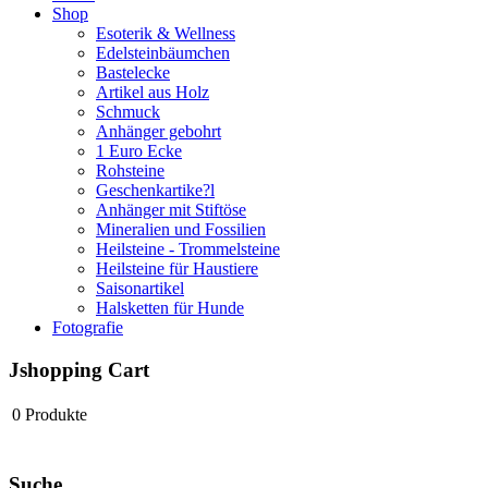
Shop
Esoterik & Wellness
Edelsteinbäumchen
Bastelecke
Artikel aus Holz
Schmuck
Anhänger gebohrt
1 Euro Ecke
Rohsteine
Geschenkartike?l
Anhänger mit Stiftöse
Mineralien und Fossilien
Heilsteine - Trommelsteine
Heilsteine für Haustiere
Saisonartikel
Halsketten für Hunde
Fotografie
Jshopping Cart
0
Produkte
Suche