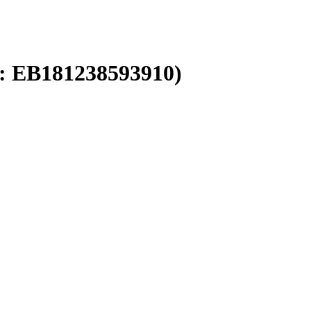
r:
EB181238593910
)