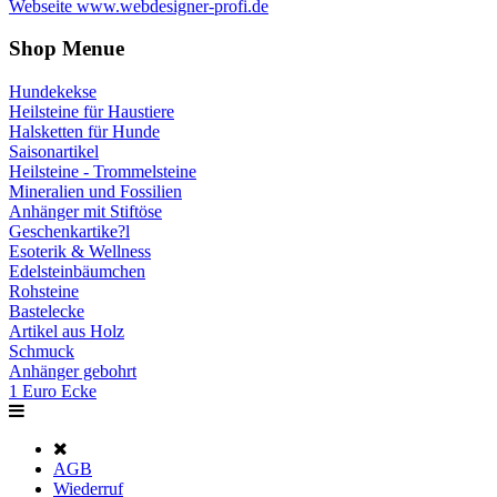
Webseite www.webdesigner-profi.de
Shop Menue
Hundekekse
Heilsteine für Haustiere
Halsketten für Hunde
Saisonartikel
Heilsteine - Trommelsteine
Mineralien und Fossilien
Anhänger mit Stiftöse
Geschenkartike?l
Esoterik & Wellness
Edelsteinbäumchen
Rohsteine
Bastelecke
Artikel aus Holz
Schmuck
Anhänger gebohrt
1 Euro Ecke
AGB
Wiederruf