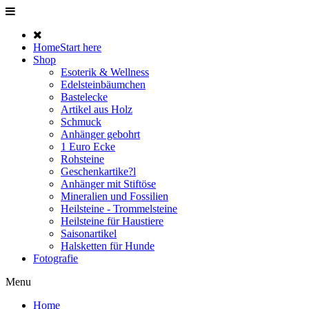
Home
Start here
Shop
Esoterik & Wellness
Edelsteinbäumchen
Bastelecke
Artikel aus Holz
Schmuck
Anhänger gebohrt
1 Euro Ecke
Rohsteine
Geschenkartike?l
Anhänger mit Stiftöse
Mineralien und Fossilien
Heilsteine - Trommelsteine
Heilsteine für Haustiere
Saisonartikel
Halsketten für Hunde
Fotografie
Menu
Home